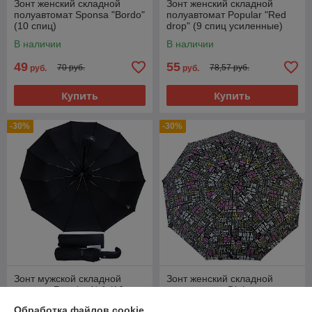
Зонт женский складной
Зонт женский складной
полуавтомат Sponsa "Bordo"
полуавтомат Popular "Red
(10 спиц)
drop" (9 спиц усиленные)
В наличии
В наличии
49
55
70 руб.
78,57 руб.
руб.
руб.
Купить
Купить
-30%
-30%
Зонт мужской складной
Зонт женский складной
автомат Popular №1 (12
полуавтомат Diniya
спиц усиленных)
umbrellas "New York" (9 спиц
Обработка файлов cookie