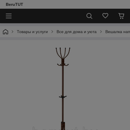
BeruTUT
Товары и услуги
Все для дома и уюта
Вешалка нап