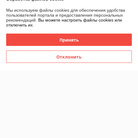
усиленных)
В наличии
В наличии
Мы используем файлы cookies для обеспечения удобства
49
39
70 руб.
55,71 руб.
руб.
руб.
пользователей портала и предоставления персональных
рекомендаций.
Вы можете настроить файлы cookies или
отключить их.
Купить
Купить
Принять
-25%
-25%
Отклонить
Покрывало плед на кровать
Обувница в прихожую 6
Кубик 200 х 220 см
полок TW-333
В наличии
В наличии
39
39
52 руб.
52 руб.
руб.
руб.