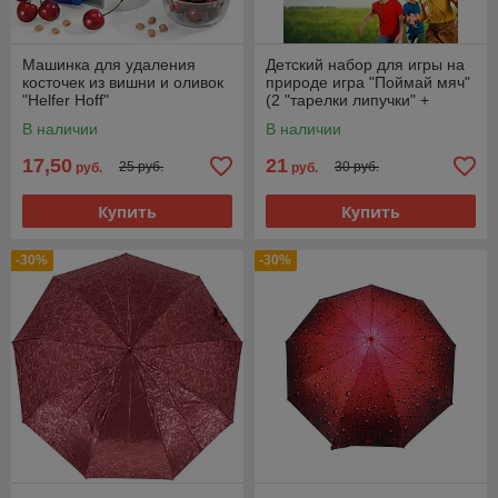
Машинка для удаления
Детский набор для игры на
косточек из вишни и оливок
природе игра "Поймай мяч"
"Helfer Hoff"
(2 "тарелки липучки" +
мячик)
В наличии
В наличии
17,50
21
25 руб.
30 руб.
руб.
руб.
Купить
Купить
-30%
-30%