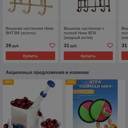
Вешалка настенная Ника
Вешалка настенная с
Веш
ВНТ3М (золото)
полкой Ника ВП4
пол
(медный антик)
(ма
26
31
31
руб.
руб.
Купить
Купить
Акционные предложения и новинки
-30%
-30%