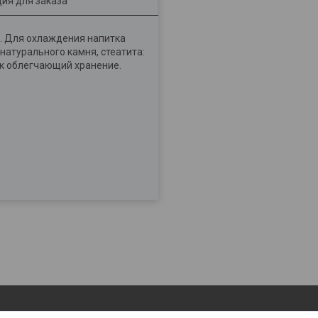
ия для заказа
а. Для охлаждения напитка
натурального камня, стеатита:
ек облегчающий хранение.