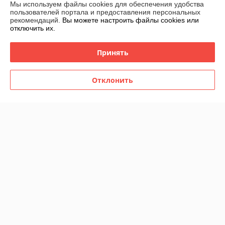
Мы используем файлы cookies для обеспечения удобства
пользователей портала и предоставления персональных
Контакты
рекомендаций.
Вы можете настроить файлы cookies или
отключить их.
Доставка и оплата
Принять
График работы
Отклонить
Полная версия сайта
Политика обработки cookies
Сайт создан на платформе Deal.by
Информация для покупателя
Индивидуальный предприниматель:
ИП Филипович Андрей
Викторович
220093, г.Минск ул.Чигладзе д.2 кв.7
Регистрационный номер ЕГР: 193539752