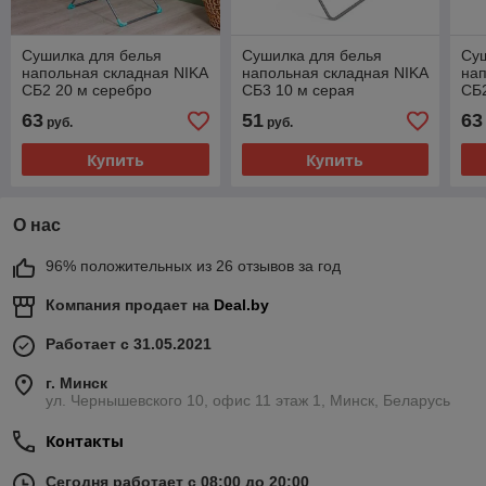
Сушилка для белья
Сушилка для белья
Су
напольная складная NIKA
напольная складная NIKA
нап
СБ2 20 м серебро
СБ3 10 м серая
СБ2
63
51
63
руб.
руб.
Купить
Купить
О нас
96% положительных из 26 отзывов за год
Компания продает на
Deal.by
Работает с 31.05.2021
г. Минск
ул. Чернышевского 10, офис 11 этаж 1, Минск, Беларусь
Контакты
Сегодня работает с 08:00 до 20:00