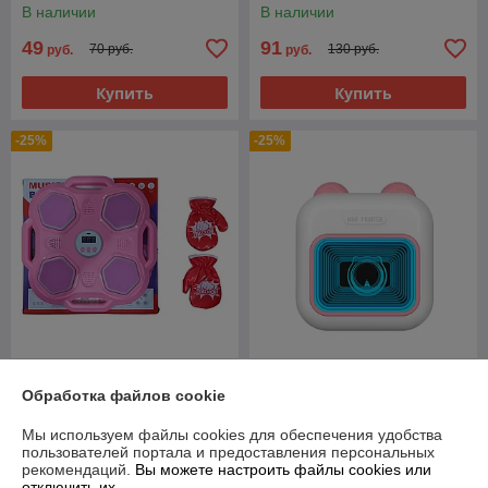
В наличии
В наличии
49
91
70 руб.
130 руб.
руб.
руб.
Купить
Купить
-25%
-25%
Боксерская груша
Мини принтер детский
Обработка файлов cookie
музыкальная Ronyusn
беспроводной Bluetooth с
Розовая
зеркалом PMP-C2
Мы используем файлы cookies для обеспечения удобства
В наличии
В наличии
пользователей портала и предоставления персональных
рекомендаций.
Вы можете настроить файлы cookies или
75
45
100 руб.
60 руб.
руб.
руб.
отключить их.