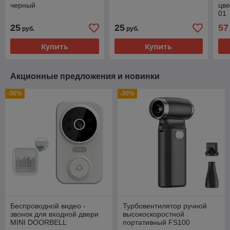
черный
цве
01
25
25
57
руб.
руб.
Купить
Купить
Акционные предложения и новинки
-30%
-30%
Беспроводной видео -
Турбовентилятор ручной
звонок для входной двери
высокоскоростной
MINI DOORBELL
портативный FS100