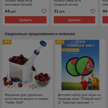
полкой Ника ВП8
полкой Ника ВП4
пол
(матовый белый)
(медный антик)
(ма
44
31
44
руб.
руб.
Купить
Купить
Акционные предложения и новинки
-30%
-30%
Машинка для удаления
Детский набор для игры на
косточек из вишни и оливок
природе игра "Поймай мяч"
"Helfer Hoff"
(2 "тарелки липучки" +
мячик)