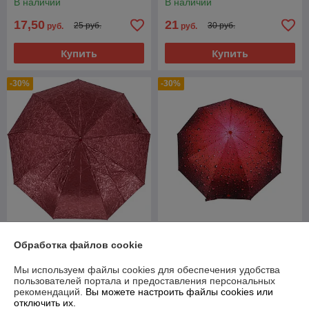
В наличии
В наличии
17,50
21
25 руб.
30 руб.
руб.
руб.
Купить
Купить
-30%
-30%
Зонт женский складной
Зонт женский складной
Обработка файлов cookie
полуавтомат Sponsa "Bordo"
полуавтомат Popular "Red
(10 спиц)
drop" (9 спиц усиленные)
Мы используем файлы cookies для обеспечения удобства
В наличии
В наличии
пользователей портала и предоставления персональных
рекомендаций.
Вы можете настроить файлы cookies или
49
55
70 руб.
78,57 руб.
руб.
руб.
отключить их.