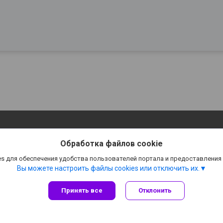
Обработка файлов cookie
s для обеспечения удобства пользователей портала и предоставления
Вы можете настроить файлы cookies или отключить их.
Принять все
Отклонить
Сайт создан на платформе Deal.by
Политика обработки файлов cookies
👉 B͟͞e͟͞r͟͟͞u͟͞T͟͟͞U͟͟͞T 👈 |
Пожаловаться на контент