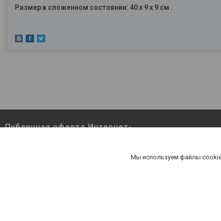
Размер в сложенном состоянии: 40 х 9 х 9 см
.
Публичная оферта Интернет-
магазина Berutut.by pdf
Публичная оферта Интернет-магазина
Мы используем файлы cookie
Berutut.by pdf