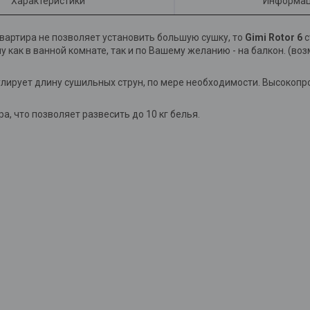
Характеристики
Информац
вартира не позволяет установить большую сушку, то
Gimi Rotor 6
с
у как в ванной комнате, так и по Вашему желанию - на балкон. (в
улирует длину сушильных струн, по мере необходимости. Высокоп
, что позволяет развесить до 10 кг белья.