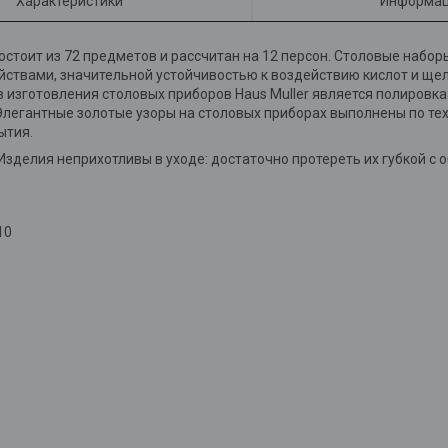
Характеристики
Информац
остоит из 72 предметов и рассчитан на 12 персон. Столовые набо
ствами, значительной устойчивостью к воздействию кислот и щело
изготовления столовых приборов Haus Muller является полировка.
Элегантные золотые узоры на столовых приборах выполнены по те
ытия.
Изделия неприхотливы в уходе: достаточно протереть их губкой с
10