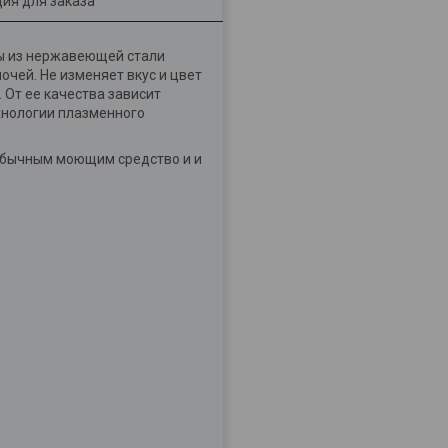
ия для заказа
ры из нержавеющей стали
чей. Не изменяет вкус и цвет
 От ее качества зависит
хнологии плазменного
 обычным моющим средство и и