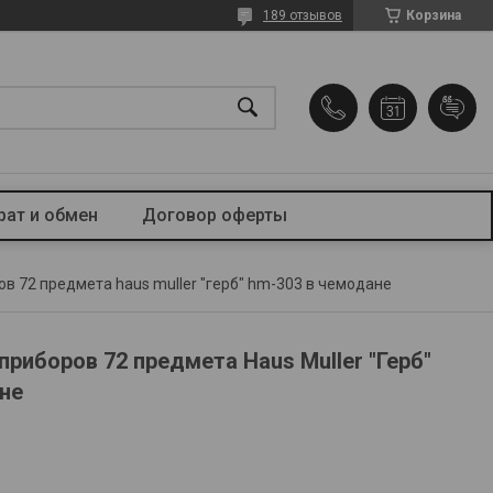
189 отзывов
Корзина
рат и обмен
Договор оферты
в 72 предмета haus muller "герб" hm-303 в чемодане
риборов 72 предмета Haus Muller "Герб"
не