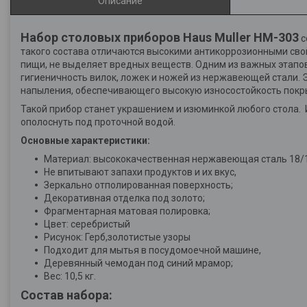
Описание
Набор столовых приборов Haus Muller HM-303
с
такого состава отличаются высокими антикоррозионными свой
пищи, не выделяет вредных веществ. Одним из важных этапов 
гигиеничность вилок, ложек и ножей из нержавеющей стали. 
напыления, обеспечивающего высокую износостойкость покр
Такой прибор станет украшением и изюминкой любого стола. 
ополоснуть под проточной водой.
Основные характеристики:
Материал: высококачественная нержавеющая сталь 18/
Не впитывают запахи продуктов и их вкус,
Зеркально отполированная поверхность;
Декоративная отделка под золото;
Фрагментарная матовая полировка;
Цвет: серебристый
Рисунок: Герб,золотистые узоры
Подходит для мытья в посудомоечной машине,
Деревянный чемодан под синий мрамор;
Вес: 10,5 кг.
Состав набора: