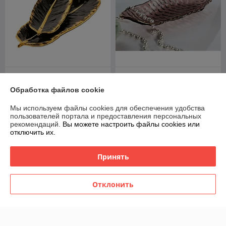
Блюдо для закусок Lenardi
Блюдо сервировочное
106-275
стекло Lenardi 588-580
Обработка файлов cookie
В наличии
В наличии
Мы используем файлы cookies для обеспечения удобства
60
56
75 руб.
70 руб.
руб.
руб.
пользователей портала и предоставления персональных
рекомендаций.
Вы можете настроить файлы cookies или
отключить их.
Купить
Купить
Принять
-20%
-20%
Отклонить