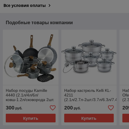
Все условия оплаты
Подобные товары компании
Набор посуды Kamille
Набор кастрюль Kelli KL-
На
4440 (2.1л/4л/6л/
4211
Of
ковш-1.2л/сковорода 2шт.
(2.1л/2.7л-2шт./3.7л/6.3л/7.4л)
(2.
Ø28+Ø24/подставки)
при
300
200
20
руб.
руб.
Купить
Купить