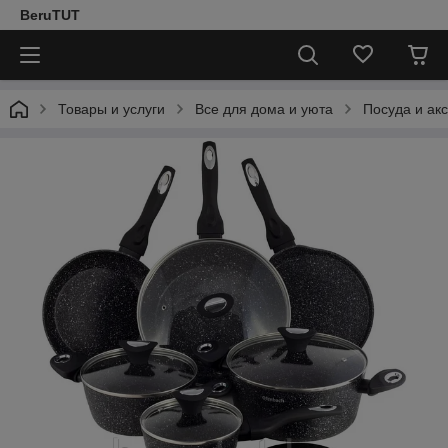
BeruTUT
Товары и услуги
Все для дома и уюта
Посуда и ак