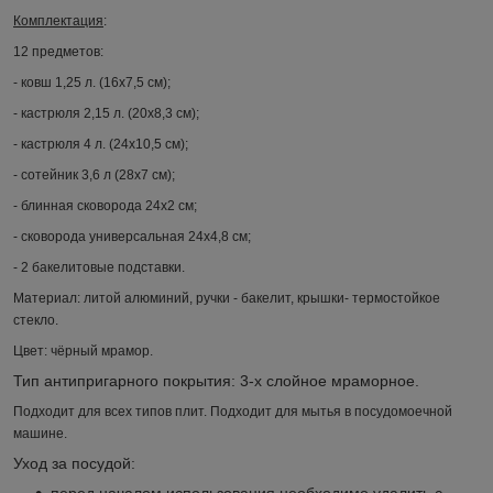
Комплектация
:
12 предметов:
- ковш 1,25 л. (16х7,5 см);
- кастрюля 2,15 л. (20х8,3 см);
- кастрюля 4 л. (24х10,5 см);
- сотейник 3,6 л (28х7 см);
- блинная сковорода 24х2 см;
- сковорода универсальная 24х4,8 см;
- 2 бакелитовые подставки.
Материал: литой алюминий, ручки - бакелит, крышки- термостойкое
стекло.
Цвет: чёрный мрамор.
Тип антипригарного покрытия: 3-х слойное мраморное.
Подходит для всех типов плит. Подходит для мытья в посудомоечной
машине.
Уход за посудой:
перед началом использования необходимо удалить с