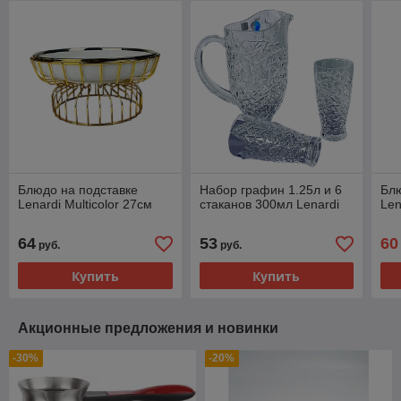
Блюдо на подставке
Набор графин 1.25л и 6
Блю
Lenardi Multicolor 27см
стаканов 300мл Lenardi
Len
64
53
60
руб.
руб.
Купить
Купить
Акционные предложения и новинки
-30%
-20%