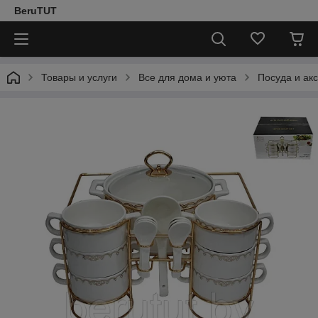
BeruTUT
Товары и услуги
Все для дома и уюта
Посуда и ак