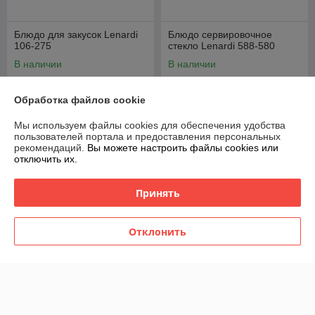
Блюдо для закусок Lenardi
Блюдо сервировочное
106-275
стекло Lenardi 588-580
В наличии
В наличии
60
56
75 руб.
70 руб.
руб.
руб.
Обработка файлов cookie
Купить
Купить
Мы используем файлы cookies для обеспечения удобства
пользователей портала и предоставления персональных
рекомендаций.
Вы можете настроить файлы cookies или
-20%
-20%
отключить их.
Принять
Отклонить
Блюдо сервировочное
Блюдо сервировочное
стекло Lenardi 588-582
стекло Lenardi 588-581